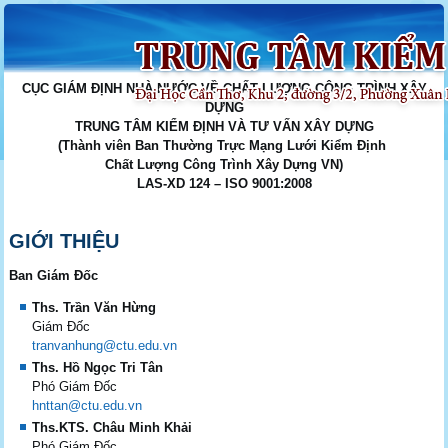
CỤC GIÁM ĐỊNH NHÀ NƯỚC VỀ CHẤT LƯỢNG CÔNG TRÌNH XÂY
DỰNG
TRUNG TÂM KIỂM ĐỊNH VÀ TƯ VẤN XÂY DỰNG
(
Thành viên Ban Thường Trực Mạng Lưới Kiểm Định
Chất Lượng Công Trình Xây Dựng VN)
LAS-XD 124 – ISO 9001:2008
GIỚI THIỆU
Ban Giám Đốc
Ths. Trần Văn Hừng
Giám Đốc
tranvanhung@ctu.edu.vn
Ths. Hồ Ngọc Tri Tân
Phó Giám Đốc
hnttan@ctu.edu.vn
Ths.KTS. Châu Minh Khải
Phó Giám Đốc