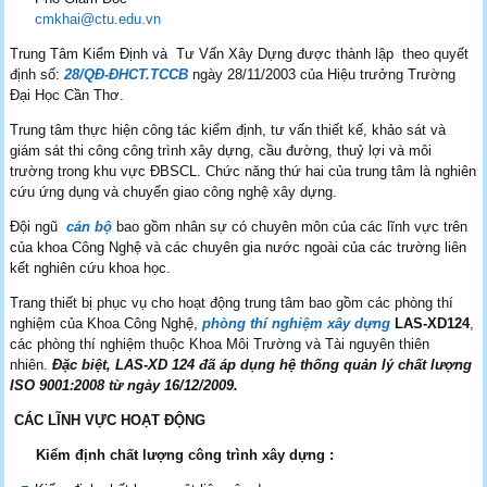
cmkhai@ctu.edu.vn
Trung Tâm Kiểm Định và Tư Vấn Xây Dựng được thành lập theo quyết
định số:
28/QĐ-ĐHCT.TCCB
ngày 28/11/2003 của Hiệu trưởng Trường
Đại Học Cần Thơ.
Trung tâm thực hiện công tác kiểm định, tư vấn thiết kế, khảo sát và
giám sát thi công công trình xây dựng, cầu đường, thuỷ lợi và môi
trường trong khu vực ĐBSCL. Chức năng thứ hai của trung tâm là nghiên
cứu ứng dụng và chuyển giao công nghệ xây dựng.
Đội ngũ
cán bộ
bao gồm nhân sự có chuyên môn của các lĩnh vực trên
của khoa Công Nghệ và các chuyên gia nước ngoài của các trường liên
kết nghiên cứu khoa học.
Trang thiết bị phục vụ cho hoạt động trung tâm bao gồm các phòng thí
nghiệm của Khoa Công Nghệ,
phòng thí nghiệm xây dựng
LAS-XD124
,
các phòng thí nghiệm thuộc Khoa Môi Trường và Tài nguyên thiên
nhiên.
Đặc biệt, LAS-XD 124 đã áp dụng hệ thống quản lý chất lượng
ISO 9001:2008 từ ngày 16/12/2009.
CÁC LĨNH VỰC HOẠT ĐỘNG
Kiểm định chất lượng công trình xây dựng :